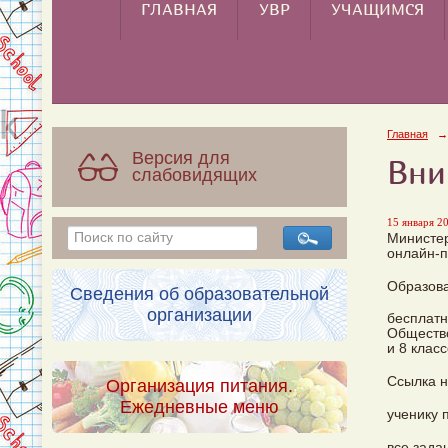
ГЛАВНАЯ
УВР
УЧАЩИМСЯ
Главная
→
Версия для
Вни
слабовидящих
15 января 20
Министер
онлайн-п
Образова
Сведения об образовательной
организации
бесплатн
Общество
и 8 клас
Ссылка н
Организация питания.
Ежедневные меню
ученику 
все зада