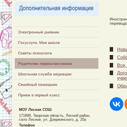
Иностран
переводо
Электронный дневник
Госуслуги. Моя школа
Новы
Советы психолога
Собр
Родителям первоклассников
Все,
Дого
Школьная служба медиации
учре
Семейный помощник
Обра
Прием в первый класс
МОУ Лесная CОШ
171890, Тверская область, Лесной район,
село Лесное, ул. Дзержинского, д. 20а
Телефон