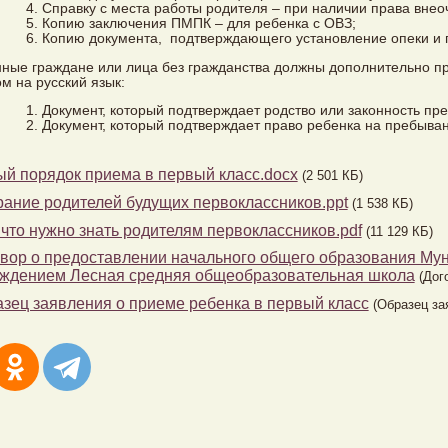
Справку с места работы родителя – при наличии права вне
Копию заключения ПМПК – для ребенка с ОВЗ;
Копию документа, подтверждающего установление опеки и п
ные граждане или лица без гражданства должны дополнительно пр
м на русский язык:
Документ, который подтверждает родство или законность пр
Документ, который подтверждает право ребенка на пребыван
й порядок приема в первый класс.docx
(2 501 КБ)
ание родителей будущих первоклассников.ppt
(1 538 КБ)
 что нужно знать родителям первоклассников.pdf
(11 129 КБ)
вор о предоставлении начального общего образования М
ждением Лесная средняя общеобразовательная школа
(Дог
зец заявления о приеме ребенка в первый класс
(Образец за