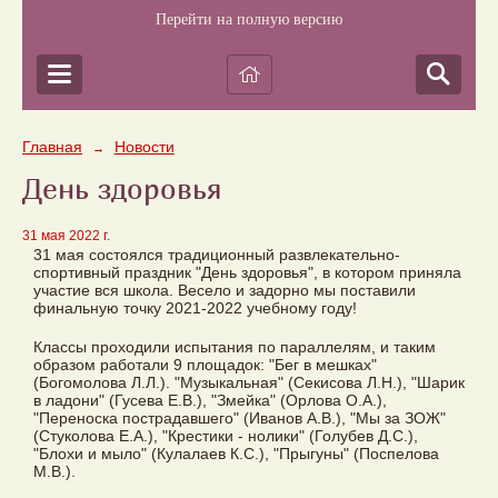
Перейти на полную версию
Главная
Новости
→
День здоровья
31 мая 2022 г.
31 мая состоялся традиционный развлекательно-
спортивный праздник "День здоровья", в котором приняла
участие вся школа. Весело и задорно мы поставили
финальную точку 2021-2022 учебному году!
Классы проходили испытания по параллелям, и таким
образом работали 9 площадок: "Бег в мешках"
(Богомолова Л.Л.). "Музыкальная" (Секисова Л.Н.), "Шарик
в ладони" (Гусева Е.В.), "Змейка" (Орлова О.А.),
"Переноска пострадавшего" (Иванов А.В.), "Мы за ЗОЖ"
(Стуколова Е.А.), "Крестики - нолики" (Голубев Д.С.),
"Блохи и мыло" (Кулалаев К.С.), "Прыгуны" (Поспелова
М.В.).