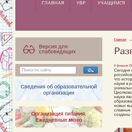
ГЛАВНАЯ
УВР
УЧАЩИМСЯ
Главная
→
Версия для
Раз
слабовидящих
6 февраля 20
Сегодня 
российск
что исто
науки в 
Сведения об образовательной
уникальн
организации
Циолковс
наука яв
образова
новых вы
славные 
Организация питания.
созданы 
Ежедневные меню