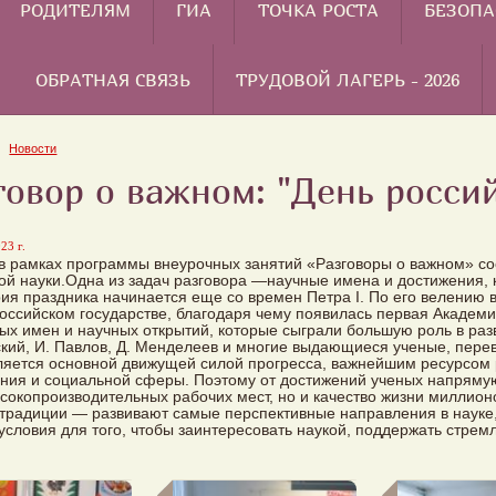
РОДИТЕЛЯМ
ГИА
ТОЧКА РОСТА
БЕЗОПА
ОБРАТНАЯ СВЯЗЬ
ТРУДОВОЙ ЛАГЕРЬ - 2026
Новости
говор о важном: "День росси
23 г.
в рамках программы внеурочных занятий «Разговоры о важном» со
ой науки.Одна из задач разговора —научные имена и достижения, 
рия праздника начинается еще со времен Петра I. По его велению 
российском государстве, благодаря чему появилась первая Академи
ых имен и научных открытий, которые сыграли большую роль в раз
кий, И. Павлов, Д. Менделеев и многие выдающиеся ученые, пере
ляется основной движущей силой прогресса, важнейшим ресурсом
ния и социальной сферы. Поэтому от достижений ученых напрямую 
сокопроизводительных рабочих мест, но и качество жизни миллио
традиции — развивают самые перспективные направления в науке
условия для того, чтобы заинтересовать наукой, поддержать стрем