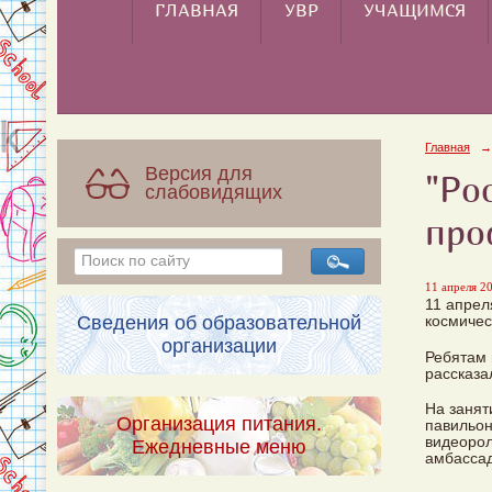
ГЛАВНАЯ
УВР
УЧАЩИМСЯ
Главная
→
Версия для
"Ро
слабовидящих
про
11 апреля 20
11 апрел
Сведения об образовательной
космичес
организации
Ребятам 
рассказа
На занят
Организация питания.
павильон
видеорол
Ежедневные меню
амбассад