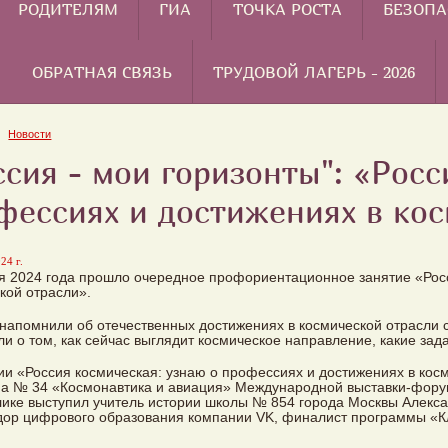
РОДИТЕЛЯМ
ГИА
ТОЧКА РОСТА
БЕЗОПА
ОБРАТНАЯ СВЯЗЬ
ТРУДОВОЙ ЛАГЕРЬ - 2026
Новости
ссия - мои горизонты": «Росс
фессиях и достижениях в ко
24 г.
я 2024 года прошло очередное профориентационное занятие «Росс
кой отрасли».
напомнили об отечественных достижениях в космической отрасли с
ли о том, как сейчас выглядит космическое направление, какие зад
ии «Россия космическая: узнаю о профессиях и достижениях в кос
а № 34 «Космонавтика и авиация» Международной выставки-форума
ике выступил учитель истории школы № 854 города Москвы Алекса
ор цифрового образования компании VK, финалист программы «Кл