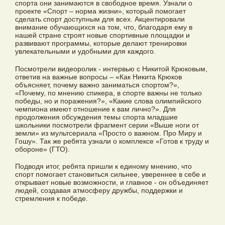
спорта они занимаются в свободное время. Узнали о
проекте «Спорт – норма жизни», который помогает
сделать спорт доступным для всех. Акцентировали
внимание обучающихся на том, что, благодаря ему в
нашей стране строят новые спортивные площадки и
развивают программы, которые делают тренировки
увлекательными и удобными для каждого.
Посмотрели видеоролик - интервью с Никитой Крюковым,
ответив на важные вопросы – «Как Никита Крюков
объясняет, почему важно заниматься спортом?»,
«Почему, по мнению спикера, в спорте важны не только
победы, но и поражения?», «Какие слова олимпийского
чемпиона имеют отношение к вам лично?». Для
продолжения обсуждения темы спорта младшие
школьники посмотрели фрагмент серии «Выше ноги от
земли» из мультсериала «Просто о важном. Про Миру и
Гошу». Так же ребята узнали о комплексе «Готов к труду и
обороне» (ГТО).
Подводя итог, ребята пришли к единому мнению, что
спорт помогает становиться сильнее, увереннее в себе и
открывает новые возможности, и главное - он объединяет
людей, создавая атмосферу дружбы, поддержки и
стремления к победе.