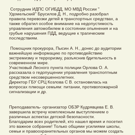
Сотрудник ИДПС ОГИБДД, МО МВД России "
Удомельский" Брусилов Д. Н., подробно разобрал
правила перевозки детей в транспортных средствах, а
также обратил особое внимание на недопустимость
управления автомобилем в состоянии опьянения и на
грубые нарушения ПДД, ведущие к трагическим
последствиям.
Помощник прокурора, Пысин А. Н., донес до аудитории
важнейшую информацию по противодействию
экстремизму и терроризму, разъяснив бдительность в
современном мире.
Участковый Лесного пункта полиции Орлова О. А.
рассказала о гедопущении управления транспоптным
средством несовершеннолетних.
Директор ГБУ СРЦ Козлова С В. остановилась на
вопросах плмощи семьям: питании, противопожарной
сигнализации и др.
Преподаватель- организатор ОБЗР️ Кудрявцева Е. В.
завершила встречу комплексным выступлением о
различных аспектах детской безопасности.
Благодарим всех родителей, кто нашел время и посетил
это важное собрание! Только общими усилиями школы,
семьи и правоохранительных органов мы можем создать