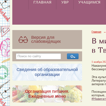
ГЛАВНАЯ
УВР
УЧАЩИМСЯ
Главная
→
Версия для
В м
слабовидящих
в Т
1 ноября 202
Накануне
Сведения об образовательной
бессмерт
организации
Эта куль
Литерату
актеров 
Организация питания.
Посещени
которые,
Ежедневные меню
#Навигат