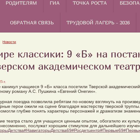
РОДИТЕЛЯМ
ГИА
ТОЧКА РОСТА
БЕЗОПА
ОБРАТНАЯ СВЯЗЬ
ТРУДОВОЙ ЛАГЕРЬ - 2026
Новости
ире классики: 9 «Б» на пост
верском академическом теат
5 г.
 каникул учащиеся 9 «Б» класса посетили Тверской академический
ному роману А.С. Пушкина «Евгений Онегин».
турная поездка позволила ребятам по-новому взглянуть на произв
рные герои ожили на сцене благодаря мастерству тверской труппы.
помогли глубже понять характеры персонажей и драматизм знамен
е театра стало для учащихся ценным опытом, обогатило их культу
 несомненно, послужат хорошим стимулом для дальнейшего изучен
орыДетства
#НавигаторыДетства69
#Росдетцентр
#Первые69
#Первы