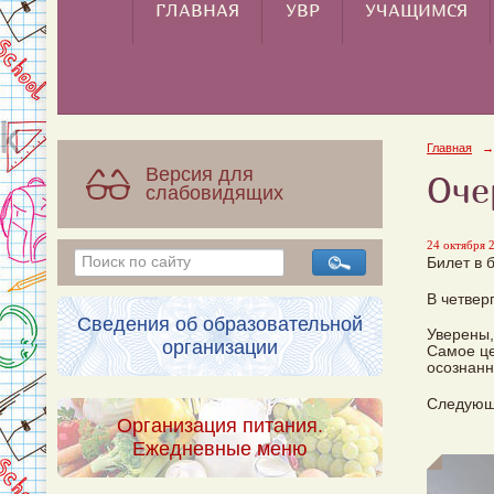
ГЛАВНАЯ
УВР
УЧАЩИМСЯ
Главная
→
Версия для
Оче
слабовидящих
24 октября 2
Билет в 
В четвер
Сведения об образовательной
Уверены,
организации
Самое це
осознанн
Следующе
Организация питания.
Ежедневные меню