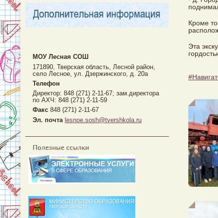
поднимал
Кроме то
располож
Эта экск
гордость
МОУ Лесная CОШ
171890, Тверская область, Лесной район,
село Лесное, ул. Дзержинского, д. 20а
#Навигат
Телефон
Директор: 848 (271) 2-11-67; зам.директора
по АХЧ: 848 (271) 2-11-59
Факс
848 (271) 2-11-67
Эл. почта
lesnoe.sosh@tvershkola.ru
Полезные ссылки