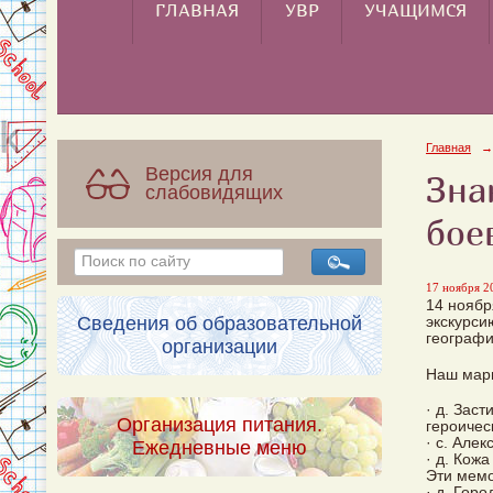
ГЛАВНАЯ
УВР
УЧАЩИМСЯ
Главная
→
Версия для
Зна
слабовидящих
бое
17 ноября 20
14 ноябр
Сведения об образовательной
экскурси
географи
организации
Наш марш
· д. Зас
Организация питания.
героичес
· с. Але
Ежедневные меню
· д. Кож
Эти мем
· д. Гор