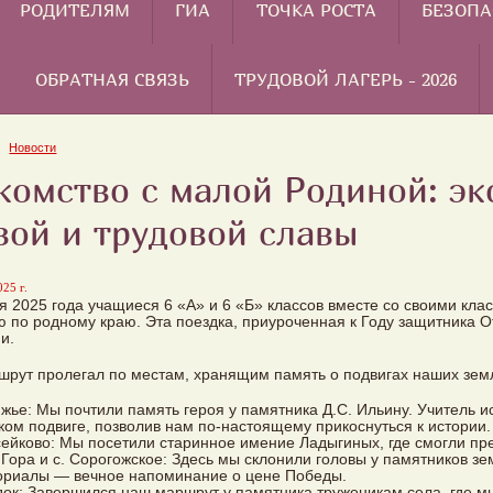
РОДИТЕЛЯМ
ГИА
ТОЧКА РОСТА
БЕЗОПА
ОБРАТНАЯ СВЯЗЬ
ТРУДОВОЙ ЛАГЕРЬ - 2026
Новости
комство с малой Родиной: эк
вой и трудовой славы
25 г.
я 2025 года учащиеся 6 «А» и 6 «Б» классов вместе со своими кл
ю по родному краю. Эта поездка, приуроченная к Году защитника О
и.
рут пролегал по местам, хранящим память о подвигах наших зем
тижье: Мы почтили память героя у памятника Д.С. Ильину. Учитель 
ком подвиге, позволив нам по-настоящему прикоснуться к истории.
ксейково: Мы посетили старинное имение Ладыгиных, где смогли пр
а Гора и с. Сорогожское: Здесь мы склонили головы у памятников 
ориалы — вечное напоминание о цене Победы.
одок: Завершился наш маршрут у памятника труженикам села, где м