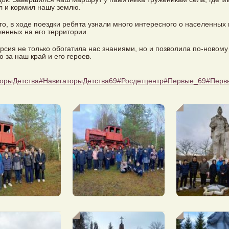
 и кормил нашу землю.
го, в ходе поездки ребята узнали много интересного о населенных п
енных на его территории.
урсия не только обогатила нас знаниями, но и позволила по-новому
ю за наш край и его героев.
орыДетства
#НавигаторыДетства69
#Росдетцентр
#Первые_69
#Перв