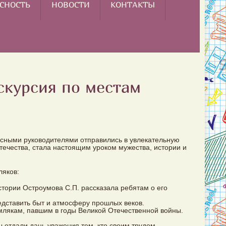
СНОСТЬ
НОВОСТИ
КОНТАКТЫ
скурсия по местам
ассными руководителями отправились в увлекательную
течества, стала настоящим уроком мужества, истории и
ляков:
истории Остроумова С.П. рассказала ребятам о его
едставить быт и атмосферу прошлых веков.
землякам, павшим в годы Великой Отечественной войны.
ы отдали дань уважения тем, кто своим трудом