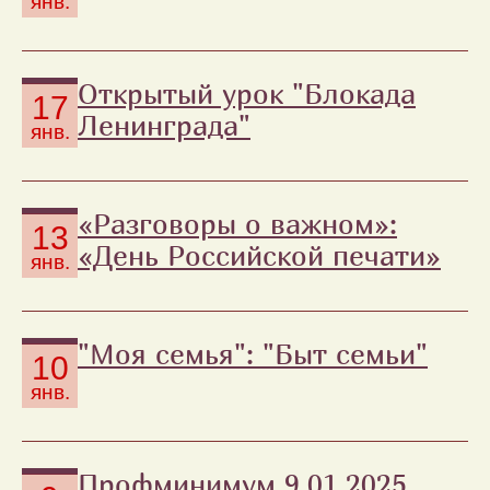
янв.
Открытый урок "Блокада
17
Ленинграда"
янв.
«Разговоры о важном»:
13
«День Российской печати»
янв.
"Моя семья": "Быт семьи"
10
янв.
Профминимум 9.01.2025