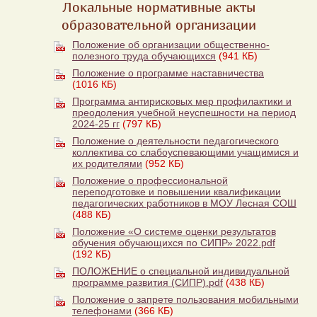
Локальные нормативные акты
образовательной организации
Положение об организации общественно-
полезного труда обучающихся
(941 КБ)
Положение о программе наставничества
(1016 КБ)
Программа антирисковых мер профилактики и
преодоления учебной неуспешности на период
2024-25 гг
(797 КБ)
Положение о деятельности педагогического
коллектива со слабоуспевающими учащимися и
их родителями
(952 КБ)
Положение о профессиональной
переподготовке и повышении квалификации
педагогических работников в МОУ Лесная СОШ
(488 КБ)
Положение «О системе оценки результатов
обучения обучающихся по СИПР» 2022.pdf
(192 КБ)
ПОЛОЖЕНИЕ о специальной индивидуальной
программе развития (СИПР).pdf
(438 КБ)
Положение о запрете пользования мобильными
телефонами
(366 КБ)