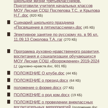
школьной жизни третьеклассников.
Подготовили учителя начальных классов
МОУ Лесная СОШ Поспелова Т.С. и Крылова
Н.Г..doc
(820 КБ)
Сценарий школьного праздника
«Посвящение в пятиклассники».doc
(45 КБ)
Элективное занятие по русскому яз. в 9б кл.
11.09.13 Соколова Т.А..rar
(270 КБ)
Программа духовно-нравственного развития,
воспитания и социализации обучающихся
МОУ Лесная СОШ «Возрождение» 2019-2024
г.г
(духовно-нравств.doc, 601 КБ)
ПОЛОЖЕНИЕ О клубе.doc
(44 КБ)
ПОЛОЖЕНИЕ о презид.docx
(64 КБ)
положение о форме.docx
(27 КБ)
ПОЛОЖЕНИЕ о род ком.docx
(19 КБ)
ПОЛОЖЕНИЕ о проведении внеклассных
воспитательных мероприятий
(положение.doc,