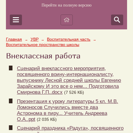
Перейти на полную версию
Главная
УВР
Воспитательная часть
→
→
→
Воспитательное пространство школы
Внеклассная работа
Сценарий внеклассного мероприятия,
посвященного воину-интернационалисту,
выпускнику Лесной средней школы Евгению
Зарайскому И это все о нем... Подготовила
Смирнова Г.П..docx
(7 526 КБ)
Презентация к уроку литературы 5 кл. М.В.
Ломоносов Случились вместе два
Астронома в пиру... Учитель Андреева
О.А..ppt
(2 035 КБ)
Cценарий праздника «Радуга», посвященного