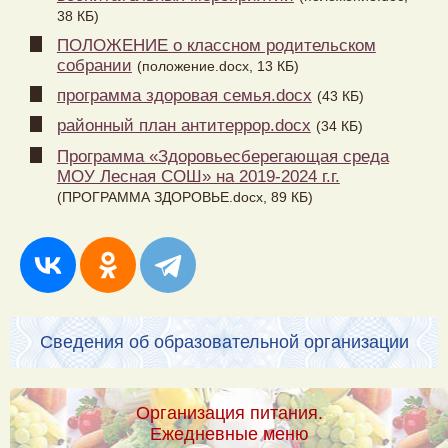
38 КБ)
ПОЛОЖЕНИЕ о классном родительском
собрании
(положение.docx, 13 КБ)
программа здоровая семья.docx
(43 КБ)
районный план антитеррор.docx
(34 КБ)
Программа «Здоровьесберегающая среда
МОУ Лесная СОШ» на 2019-2024 г.г.
(ПРОГРАММА ЗДОРОВЬЕ.docx, 89 КБ)
Сведения об образовательной организации
Организация питания.
Ежедневные меню