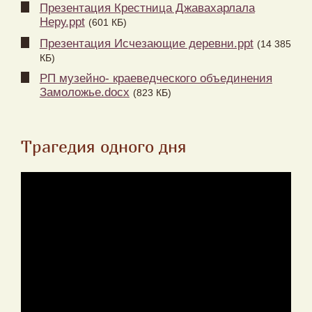
Презентация Крестница Джавахарлала
Неру.ppt
(601 КБ)
Презентация Исчезающие деревни.ppt
(14 385
КБ)
РП музейно- краеведческого объединения
Замоложье.docx
(823 КБ)
Трагедия одного дня